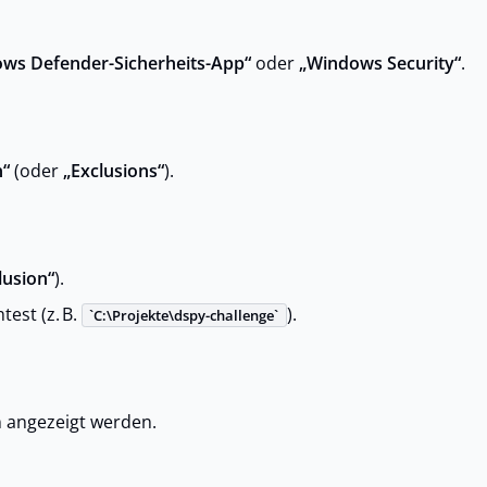
ws Defender-Sicherheits-App“
oder
„Windows Security“
.
“
(oder
„Exclusions“
).
lusion“
).
est (z. B.
).
C:\Projekte\dspy-challenge
n angezeigt werden.