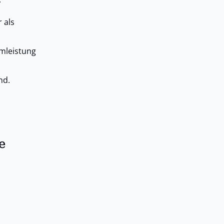
 als
mleistung
nd.
e