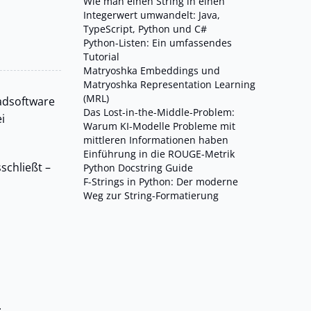
Wie man einen String in einen
Integerwert umwandelt: Java,
TypeScript, Python und C#
Python-Listen: Ein umfassendes
Tutorial
Matryoshka Embeddings und
Matryoshka Representation Learning
(MRL)
hadsoftware
Das Lost-in-the-Middle-Problem:
i
Warum KI-Modelle Probleme mit
mittleren Informationen haben
Einführung in die ROUGE-Metrik
schließt –
Python Docstring Guide
F-Strings in Python: Der moderne
Weg zur String-Formatierung
: