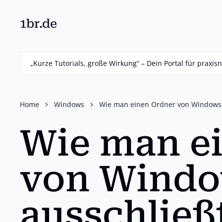
1br.de
Skip
to
main
„Kurze Tutorials, große Wirkung“ – Dein Portal für prax
content
Home
Windows
Wie man einen Ordner von Windows 
Wie man e
von Windo
ausschließ