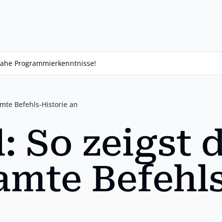
isnahe Programmierkenntnisse!
amte Befehls-Historie an
: So zeigst 
samte Befehl
n