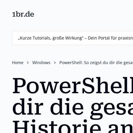
1br.de
Skip
to
main
„Kurze Tutorials, große Wirkung“ – Dein Portal für prax
content
Home
Windows
PowerShell: So zeigst du dir die ges
PowerShell
dir die ge
Historie a