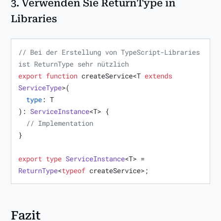
3.
Verwenden Sie ReturnType in
Libraries
// Bei der Erstellung von TypeScript-Libraries 
ist ReturnType sehr nützlich
export
function
 createService<T 
extends
ServiceType
>(

type
: T

): 
ServiceInstance
<T> {

// Implementation
}

export
type
ServiceInstance
<T> = 
ReturnType
<
typeof
 createService>;
Fazit