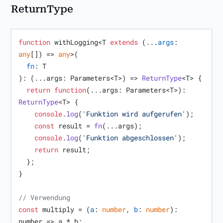
ReturnType
function
 withLogging<T 
extends
 (...
args
: 
any
[]) => 
any
>(

fn
: T

): 
(
...args: Parameters<T>
) =>
ReturnType
<T> {

return
function
(
...args: Parameters<T>
): 
ReturnType
<T> {

console
.
log
(
'Funktion wird aufgerufen'
);

const
 result = 
fn
(...args);

console
.
log
(
'Funktion abgeschlossen'
);

return
 result;

  };

}

// Verwendung
const
 multiply = (
a
: 
number
, 
b
: 
number
): 
number
 =>