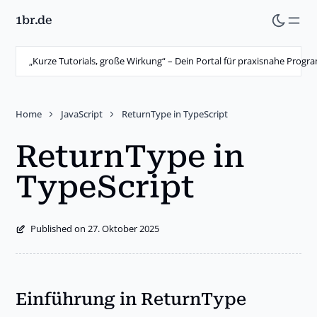
1br.de
Skip
to
main
„Kurze Tutorials, große Wirkung“ – Dein Portal für praxisnahe Prog
content
Home
JavaScript
ReturnType in TypeScript
ReturnType in
TypeScript
Published on 27. Oktober 2025
Einführung in ReturnType