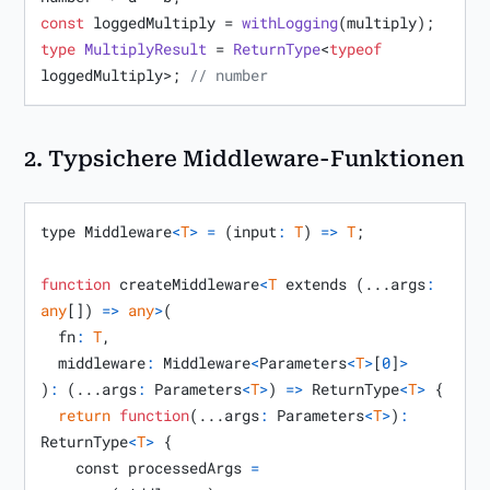
const
 loggedMultiply = 
withLogging
type
MultiplyResult
 = 
ReturnType
<
typeof
loggedMultiply>; 
// number
2.
Typsichere Middleware-Funktionen
type Middleware
<
T
>
=
(
input
:
T
)
=
>
T
;

function
 createMiddleware
<
T
 extends 
(
...args
:
any
[
]
)
=
>
any
>
(
  fn
:
T
,
  middleware
:
 Middleware
<
Parameters
<
T
>
[
0
]
>
)
:
(
...args
:
 Parameters
<
T
>
)
=
>
 ReturnType
<
T
>
{
return
function
(
...args
:
 Parameters
<
T
>
)
:
ReturnType
<
T
>
{
    const processedArgs 
=