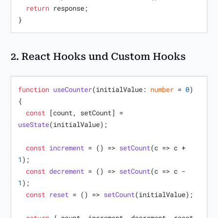
return
 response;

}
2.
React Hooks und Custom Hooks
function
useCounter
(
initialValue: 
number
 = 
0
) 
{

const
 [count, setCount] = 
useState
(initialValue);

const
increment
 = (
) => 
setCount
(
c
 =>
 c + 
1
);

const
decrement
 = (
) => 
setCount
(
c
 =>
 c - 
1
);

const
reset
 = (
) => 
setCount
(initialValue);

return
 { count, increment, decrement, reset 