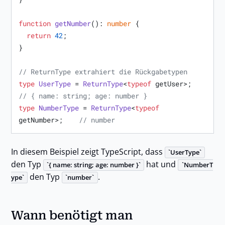
function
getNumber
(
): 
number
 {

return
42
;

}

// ReturnType extrahiert die Rückgabetypen
type
UserType
 = 
ReturnType
<
typeof
 getUser>;        
// { name: string; age: number }
type
NumberType
 = 
ReturnType
<
typeof
getNumber>;    
// number
In diesem Beispiel zeigt TypeScript, dass
UserType
den Typ
hat und
{ name: string; age: number }
NumberT
den Typ
.
ype
number
Wann benötigt man