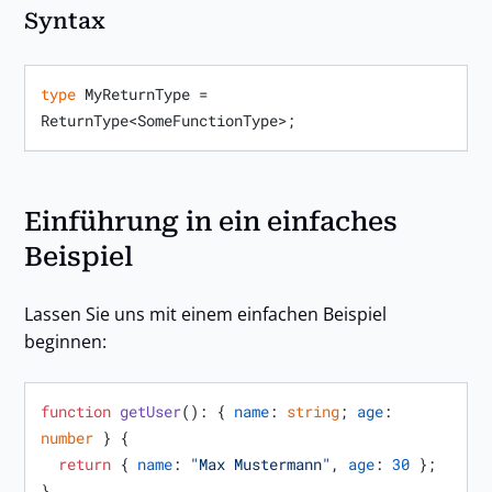
Syntax
type
 MyReturnType = 
ReturnType<SomeFunctionType>;
Einführung in ein einfaches
Beispiel
Lassen Sie uns mit einem einfachen Beispiel
beginnen:
function
getUser
(
): { 
name
: 
string
; 
age
: 
number
 } {

return
 { 
name
: 
"Max Mustermann"
, 
age
: 
30
 };

}
