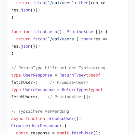
return
fetch
(
'/api/user'
).
then
(
res
 =>
res.
json
());

}

function
fetchUsers
(
): 
Promise
<
User
[]> {

return
fetch
(
'/api/users'
).
then
(
res
 =>
res.
json
());

}

// ReturnType hilft bei der Typisierung
type
UserResponse
 = 
ReturnType
<
typeof
fetchUser>;     
// Promise<User>
type
UsersResponse
 = 
ReturnType
<
typeof
fetchUsers>;   
// Promise<User[]>
// Typsichere Verwendung
async
function
processUser
(
): 
Promise
<
UserResponse
> {

const
 response = 
await
fetchUser
();
