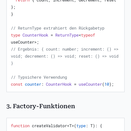
};

}

// ReturnType extrahiert den Rückgabetyp
type
CounterHook
 = 
ReturnType
<
typeof
// Ergebnis: { count: number; increment: () => 
void; decrement: () => void; reset: () => void 
}
// Typsichere Verwendung
const
counter
: 
CounterHook
 = 
useCounter
(
10
);
3.
Factory-Funktionen
function
 createValidator<T>(
type
: T): { 