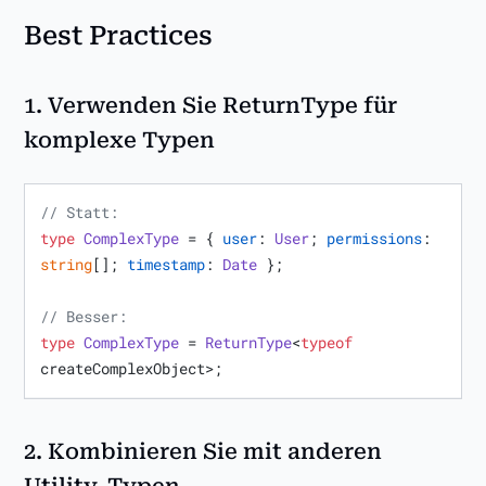
Best Practices
1.
Verwenden Sie ReturnType für
komplexe Typen
// Statt:
type
ComplexType
 = { 
user
: 
User
; 
permissions
: 
string
[]; 
timestamp
: 
Date
 };

// Besser:
type
ComplexType
 = 
ReturnType
<
typeof
createComplexObject>;
2.
Kombinieren Sie mit anderen
Utility-Typen