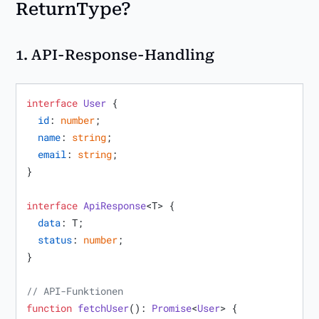
ReturnType?
1.
API-Response-Handling
interface
User
 {

id
: 
number
;

name
: 
string
;

email
: 
string
;

}

interface
ApiResponse
<T> {

data
: T;

status
: 
number
;

}

// API-Funktionen
function
fetchUser
(
): 
Promise
<
User
> {
