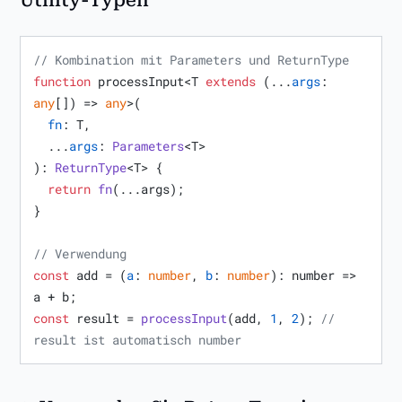
// Kombination mit Parameters und ReturnType
function
 processInput<T 
extends
 (...
args
: 
any
[]) => 
any
>(

fn
: T,

  ...
args
: 
Parameters
<T>

): 
ReturnType
<T> {

return
fn
(...args);

}

// Verwendung
const
 add = (
a
: 
number
, 
b
: 
number
): 
number
 =>
const
 result = 
processInput
(add, 
1
, 
2
); 
// 
result ist automatisch number