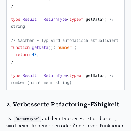
}

type
Result
 = 
ReturnType
<
typeof
 getData>; 
// 
string
// Nachher - Typ wird automatisch aktualisiert
function
getData
(
): 
number
 {

return
42
;

}

type
Result
 = 
ReturnType
<
typeof
 getData>; 
// 
number (nicht mehr string)
2.
Verbesserte Refactoring-Fähigkeit
Da
auf dem Typ der Funktion basiert,
ReturnType
wird beim Umbenennen oder Ändern von Funktionen