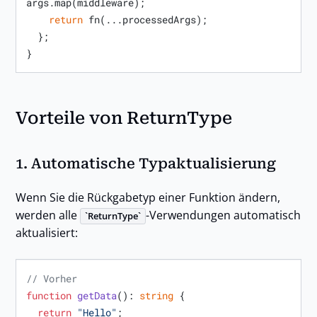
args.map
(
middleware
)
;

return
 fn
(
...processedArgs
)
;

}
}
Vorteile von ReturnType
1.
Automatische Typaktualisierung
Wenn Sie die Rückgabetyp einer Funktion ändern,
werden alle
-Verwendungen automatisch
ReturnType
aktualisiert:
// Vorher
function
getData
(
): 
string
 {

return
"Hello"
;
