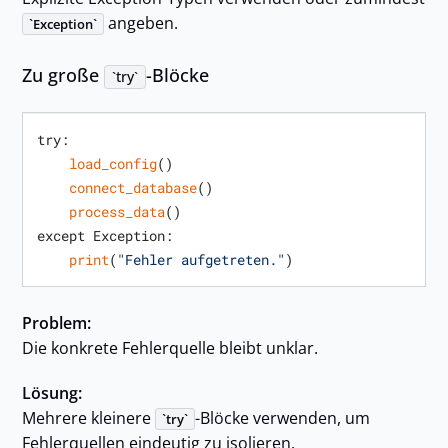
angeben.
Exception
Zu große
-Blöcke
try
try:

load_config
()

connect_database
()

process_data
()

except Exception:

print
(
"Fehler aufgetreten."
Problem:
Die konkrete Fehlerquelle bleibt unklar.
Lösung:
Mehrere kleinere
-Blöcke verwenden, um
try
Fehlerquellen eindeutig zu isolieren.