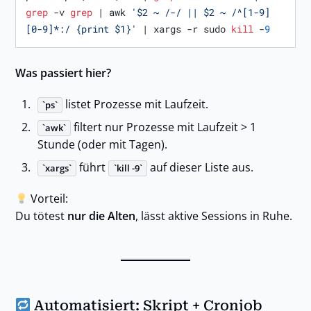
grep
 -v 
grep
 | awk 
'$2 ~ /-/ || $2 ~ /^[1-9]
[0-9]*:/ {print $1}'
 | xargs -r sudo 
kill
 -
9
Was passiert hier?
listet Prozesse mit Laufzeit.
ps
filtert nur Prozesse mit Laufzeit > 1
awk
Stunde (oder mit Tagen).
führt
auf dieser Liste aus.
xargs
kill -9
Vorteil:
Du tötest
nur die Alten
, lässt aktive Sessions in Ruhe.
Automatisiert: Skript + Cronjob