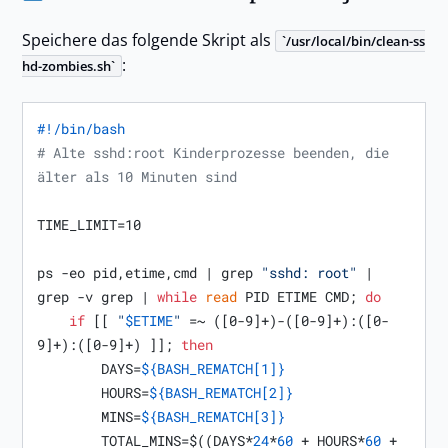
Speichere das folgende Skript als
/usr/local/bin/clean-ss
:
hd-zombies.sh
#!/bin/bash
# Alte sshd:root Kinderprozesse beenden, die 
älter als 10 Minuten sind
TIME_LIMIT=10

ps -eo pid,etime,cmd | grep 
"sshd: root"
 | 
grep -v grep | 
while
read
 PID ETIME CMD; 
do
if
 [[ 
"
$ETIME
"
 =~ ([0-9]+)-([0-9]+):([0-
9]+):([0-9]+) ]]; 
then
        DAYS=
${BASH_REMATCH[1]}
        HOURS=
${BASH_REMATCH[2]}
        MINS=
${BASH_REMATCH[3]}
        TOTAL_MINS=$((DAYS*
24
*
60
 + HOURS*
60
 + 