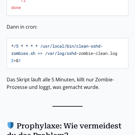
fi
done
Dann in cron:
*
/5 * * * * /usr
/local/bin
/clean-sshd-
zombies.sh >> /var
/log/sshd
-zombie-clean.log 
2
>&
1
Das Skript läuft alle 5 Minuten, killt nur Zombie-
Prozesse und loggt, was gemacht wurde.
Prophylaxe: Wie vermeidest