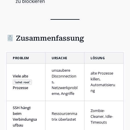
zu blockieren
Zusammenfassung
PROBLEM
URSACHE
LÖSUNG
unsaubere
alte Prozesse
Viele alte
Disconnection
killen,
s,
sshd: root
Automatisieru
Prozesse
Netzwerkprobl
ng
eme, Angriffe
SSH hängt
Zombie-
beim
Ressourcenma
Cleaner, Idle-
Verbindungsa
trix überlastet
Timeouts
ufbau