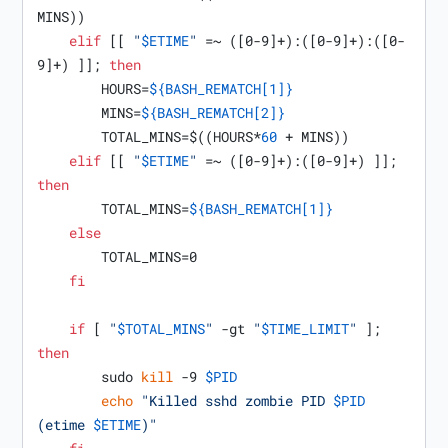
MINS))

elif
 [[ 
"
$ETIME
"
 =~ ([0-9]+):([0-9]+):([0-
9]+) ]]; 
then
        HOURS=
${BASH_REMATCH[1]}
        MINS=
${BASH_REMATCH[2]}
        TOTAL_MINS=$((HOURS*
60
 + MINS))

elif
 [[ 
"
$ETIME
"
 =~ ([0-9]+):([0-9]+) ]]; 
then
        TOTAL_MINS=
${BASH_REMATCH[1]}
else
        TOTAL_MINS=0

fi
if
 [ 
"
$TOTAL_MINS
"
 -gt 
"
$TIME_LIMIT
"
 ]; 
then
        sudo 
kill
 -9 
$PID
echo
"Killed sshd zombie PID 
$PID
(etime 
$ETIME
)"