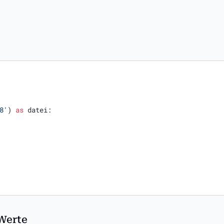
8'
) 
as
 datei:

 Werte