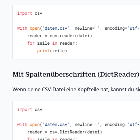
import
 csv

with
open
(
'daten.csv'
, newline=
''
, encoding=
'utf-
    reader = csv.reader(datei)

for
 zeile 
in
 reader:

print
(zeile)
Mit Spaltenüberschriften (DictReader)
Wenn deine CSV-Datei eine Kopfzeile hat, kannst du sie
import
 csv

with
open
(
'daten.csv'
, newline=
''
, encoding=
'utf-
    reader = csv.DictReader(datei)

for
 zeile 
in
 reader:
