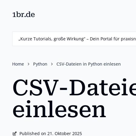
1br.de
Skip
to
main
„Kurze Tutorials, große Wirkung“ – Dein Portal für prax
content
Home
Python
CSV-Dateien in Python einlesen
CSV-Datei
einlesen
Published on 21. Oktober 2025