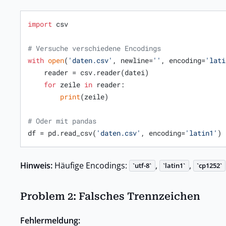
import
 csv

# Versuche verschiedene Encodings
with
open
(
'daten.csv'
, newline=
''
, encoding=
'lati
    reader = csv.reader(datei)

for
 zeile 
in
 reader:

print
(zeile)

# Oder mit pandas
df = pd.read_csv(
'daten.csv'
, encoding=
'latin1'
)
Hinweis:
Häufige Encodings:
,
,
utf-8
latin1
cp1252
Problem 2: Falsches Trennzeichen
Fehlermeldung: