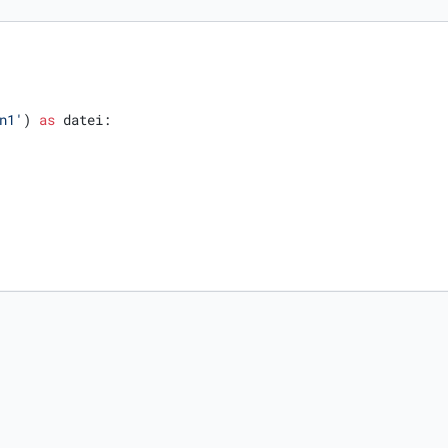
n1'
) 
as
 datei:
