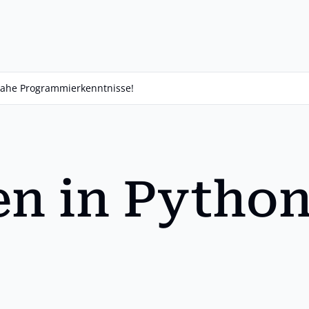
isnahe Programmierkenntnisse!
en in Pytho