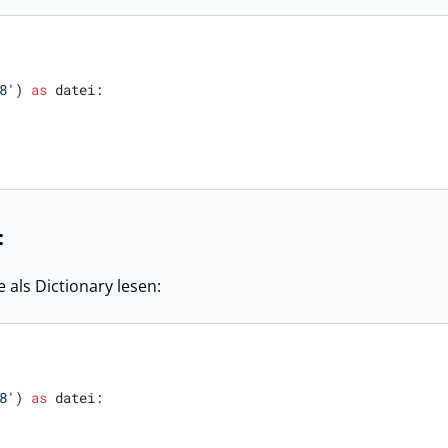
8'
) 
as
 datei:

:
 als Dictionary lesen:
8'
) 
as
 datei:
