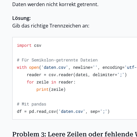
Daten werden nicht korrekt getrennt.
Lösung:
Gib das richtige Trennzeichen an:
import
 csv

# Für Semikolon-getrennte Dateien
with
open
(
'daten.csv'
, newline=
''
, encoding=
'utf-
    reader = csv.reader(datei, delimiter=
';'
)

for
 zeile 
in
 reader:

print
(zeile)

# Mit pandas
df = pd.read_csv(
'daten.csv'
, sep=
';'
)
Problem 3: Leere Zeilen oder fehlende