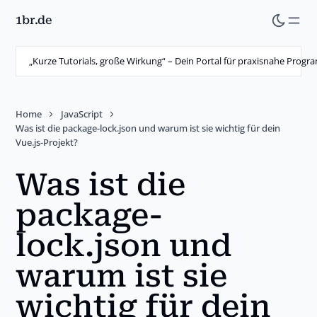
1br.de
Skip
to
main
„Kurze Tutorials, große Wirkung“ – Dein Portal für praxisnahe Prog
content
Home
JavaScript
Was ist die package-lock.json und warum ist sie wichtig für dein
Vue.js-Projekt?
Was ist die
package-
lock.json und
warum ist sie
wichtig für dein