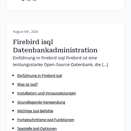
Posted on:
August 6th, 2026
Firebird isql
Datenbankadministration
Einführung in Firebird isql Firebird ist eine
leistungsstarke Open-Source-Datenbank, die […]
Einführung in Firebird isql
Was ist isql?
Installation und Voraussetzungen
Grundlegende Verwendung
Wichtige isql-Befehle
Fortgeschrittene isql-Funktionen
Spezielle isql-Optionen