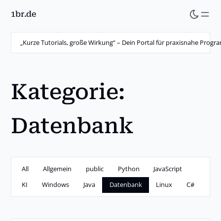
1br.de
Skip
to
main
„Kurze Tutorials, große Wirkung“ – Dein Portal für praxisnahe Prog
content
Kategorie:
Datenbank
All
Allgemein
public
Python
JavaScript
KI
Windows
Java
Datenbank
Linux
C#