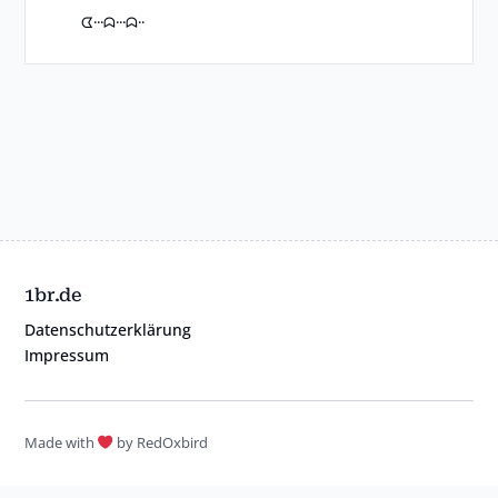
ᗧ···ᗣ···ᗣ··
1br.de
Datenschutzerklärung
Impressum
Made with
by RedOxbird